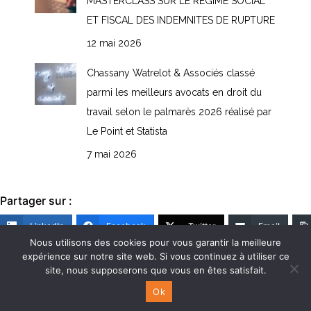
MASTERCLASS SUR LE REGIME SOCIAL
ET FISCAL DES INDEMNITES DE RUPTURE
12 mai 2026
Chassany Watrelot & Associés classé
parmi les meilleurs avocats en droit du
travail selon le palmarès 2026 réalisé par
Le Point et Statista
7 mai 2026
Partager sur :
LinkedIn
Facebook
Twitter
Email
Nous utilisons des cookies pour vous garantir la meilleure
expérience sur notre site web. Si vous continuez à utiliser ce
site, nous supposerons que vous en êtes satisfait.
© CHASSANY WATRELOT & ASSOCIÉS - SOCIÉTÉ D'AVOCATS - 2017
Ok
Mentions Légales
|
Contact