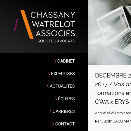
\
CABINET
\
EXPERTISES
DECEMBRE 2
2027 / Vos p
\
ACTUALITÉS
formations en
\
ÉQUIPES
CWA x ERYS
\
CARRIERES
Actualité du droit soc
Par
Judith JACQ MA
\
CONTACT