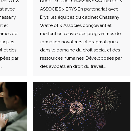
TRELOT &
DROIT SOCIAL CHASSANY WATRELOT &
at avec
ASSOCIES x ERYS En partenariat avec
Chassany
Erys, les équipes du cabinet Chassany
t et
Watrelot & Associés conçoivent et
ammes de
mettent en œuvre des programmes de
atiques
formation novateurs et pragmatiques
l et des
dans le domaine du droit social et des
ppées par
ressources humaines. Développées par
,…
des avocats en droit du travail,…