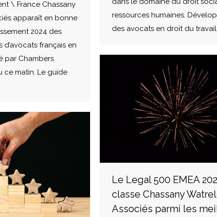
dans le domaine du droit socia
nt \ France Chassany
ressources humaines. Dévelo
ciés apparaît en bonne
des avocats en droit du travail
assement 2024 des
s d’avocats français en
isé par Chambers
u ce matin. Le guide
Le Legal 500 EMEA 20
classe Chassany Watrel
Associés parmi les mei