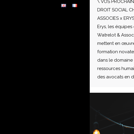
\ VOS PROCHAI
DROIT SOCIAL 
ASSOCIES x ERYS 
Erys, les équipe
Watrelot & Assoc
mettent en œuvr
formation novate
dans le domaine d
ressources huma
des avocats en dr