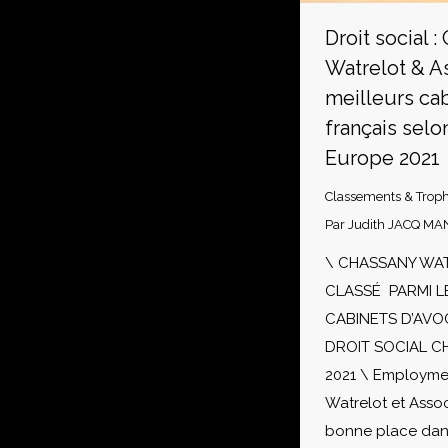
Droit social 
Watrelot & A
meilleurs cab
français sel
Europe 2021
Classements & Trop
Par
Judith JACQ MA
\ CHASSANY WA
CLASSÉ PARMI L
CABINETS D’AVO
DROIT SOCIAL 
2021 \ Employme
Watrelot et Asso
bonne place dan