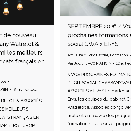
SEPTEMBRE 2026 / Vo
it de nouveau
prochaines formations 
sany Watrelot &
social CWA x ERYS
mi les meilleurs
Actualité du droit social
,
Formation
ocats français en
Par
Judith JACQ MANGIN
16 juille
\ VOS PROCHAINES FORMATI
hées
DROIT SOCIAL CHASSANY WA
NGIN
18 mars 2024
ASSOCIES x ERYS En partenari
Erys, les équipes du cabinet 
TRELOT & ASSOCIÉS
Watrelot & Associés conçoiven
ES MEILLEURS
mettent en œuvre des progr
CATS FRANÇAIS EN
formation novateurs et pragm
CHAMBERS EUROPE