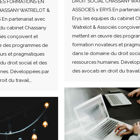
DROIT SOCIAL CHASSANY WA
NES FORMATIONS EN
ASSOCIES x ERYS En partenari
CHASSANY WATRELOT &
Erys, les équipes du cabinet 
En partenariat avec
Watrelot & Associés conçoiven
s du cabinet Chassany
mettent en œuvre des progr
iés conçoivent et
formation novateurs et pragm
e des programmes de
dans le domaine du droit socia
urs et pragmatiques
ressources humaines. Dévelo
u droit social et des
des avocats en droit du travail
ines. Développées par
oit du travail,…