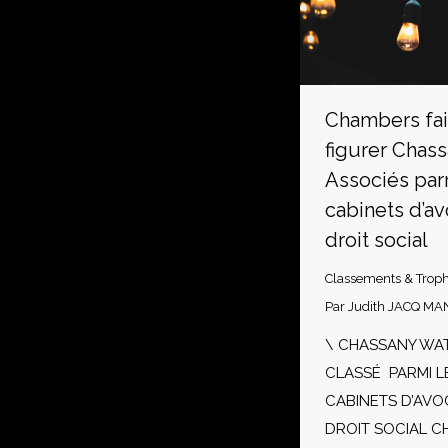
Chambers fa
figurer Chas
Associés par
cabinets d’av
droit social
Classements & Trop
Par
Judith JACQ MA
\ CHASSANY WA
CLASSÉ PARMI L
CABINETS D’AVO
DROIT SOCIAL 