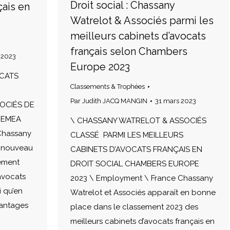
Droit social : Chassany
çais en
Watrelot & Associés parmi les
meilleurs cabinets d’avocats
français selon Chambers
t 2023
Europe 2023
OCATS
Classements & Trophées
Par
Judith JACQ MANGIN
31 mars 2023
OCIÉS DE
 EMEA
\ CHASSANY WATRELOT & ASSOCIÉS
Chassany
CLASSÉ PARMI LES MEILLEURS
e nouveau
CABINETS D’AVOCATS FRANÇAIS EN
ement
DROIT SOCIAL CHAMBERS EUROPE
avocats
2023 \ Employment \ France Chassany
i qu’en
Watrelot et Associés apparaît en bonne
vantages
place dans le classement 2023 des
meilleurs cabinets d’avocats français en