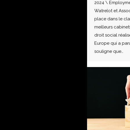
2024 \ Employme
Watrelot et Asso
place dans le cl
meilleurs cabinet
droit social réal
Europe qui a par
souligne que…