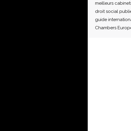
meilleurs cabinet
droit social publi
guide internation
Chambers Europe