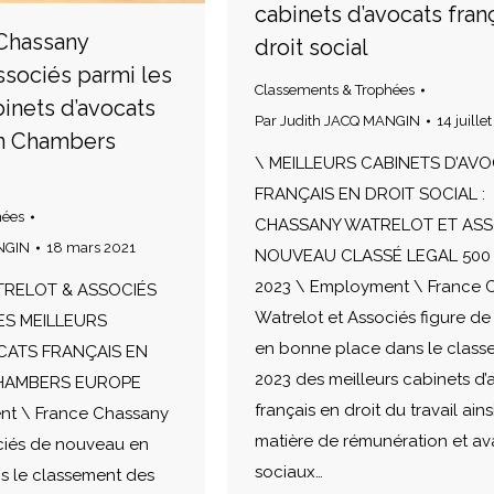
cabinets d’avocats fran
: Chassany
droit social
ssociés parmi les
Classements & Trophées
inets d’avocats
Par
Judith JACQ MANGIN
14 juille
on Chambers
\ MEILLEURS CABINETS D’AV
FRANÇAIS EN DROIT SOCIAL :
hées
CHASSANY WATRELOT ET ASS
NGIN
18 mars 2021
NOUVEAU CLASSÉ LEGAL 500
2023 \ Employment \ France 
TRELOT & ASSOCIÉS
Watrelot et Associés figure d
ES MEILLEURS
en bonne place dans le class
CATS FRANÇAIS EN
2023 des meilleurs cabinets d’
CHAMBERS EUROPE
français en droit du travail ains
nt \ France Chassany
matière de rémunération et a
ciés de nouveau en
sociaux…
s le classement des