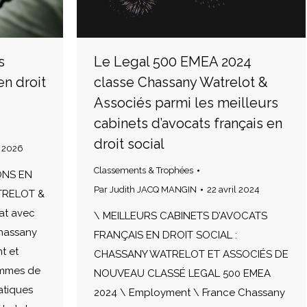
s
Le Legal 500 EMEA 2024
en droit
classe Chassany Watrelot &
Associés parmi les meilleurs
cabinets d’avocats français en
droit social
t 2026
Classements & Trophées
ONS EN
Par
Judith JACQ MANGIN
22 avril 2024
TRELOT &
at avec
\ MEILLEURS CABINETS D’AVOCATS
Chassany
FRANÇAIS EN DROIT SOCIAL :
t et
CHASSANY WATRELOT ET ASSOCIÉS DE
ammes de
NOUVEAU CLASSÉ LEGAL 500 EMEA
atiques
2024 \ Employment \ France Chassany