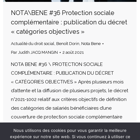
NOTA\BENE #36 Protection sociale
complémentaire : publication du décret
« catégories objectives »
Actualité du droit social
,
Benoît Dorin
,
Nota Bene
Par
Judith JACQ MANGIN
2 août 2021
NOTA BENE #36 \ PROTECTION SOCIALE
COMPLÉMENTAIRE : PUBLICATION DU DÉCRET
« CATÉGORIES OBJECTIVES » Après plusieurs mois
d’attente et la diffusion de plusieurs projets, le décret
n°2021-1002 relatif aux critères objectifs de définition
des catégories de salariés bénéficiaires d’une
couverture de protection sociale complémentaire
collective du 30 juillet 2021 a été publié au JO du 31…
Nous utilisons des cookies pour vous garantir la meilleure
expérience sur notre site web. Si vous continuez à utiliser ce