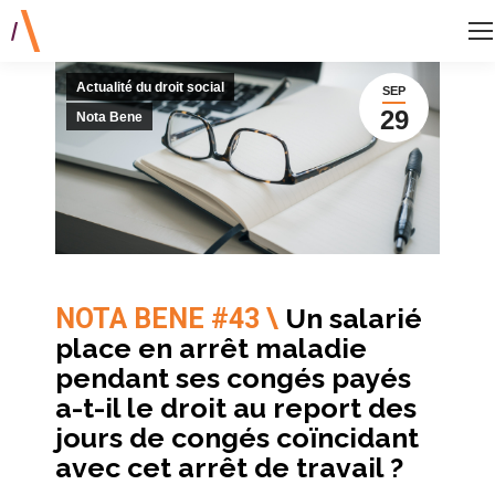
Actualité du droit social
SEP
29
Nota Bene
Un salarié
NOTA BENE #43 \
place en arrêt maladie
pendant ses congés payés
a-t-il le droit au report des
jours de congés coïncidant
avec cet arrêt de travail ?