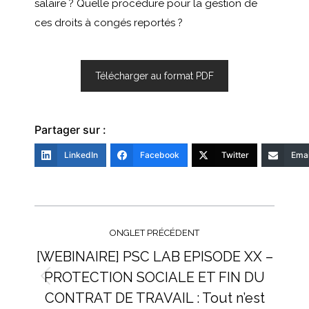
salaire ? Quelle procédure pour la gestion de
ces droits à congés reportés ?
Télécharger au format PDF
Partager sur :
LinkedIn
Facebook
Twitter
Emai
Navigation
de
ONGLET PRÉCÉDENT
commentaire
[WEBINAIRE] PSC LAB EPISODE XX –
PROTECTION SOCIALE ET FIN DU
Onglet
CONTRAT DE TRAVAIL : Tout n’est
précédent