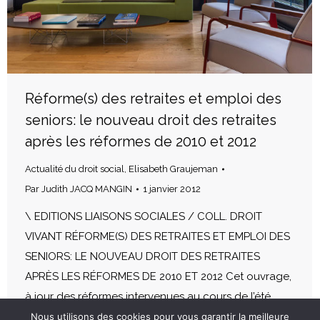
Réforme(s) des retraites et emploi des
seniors: le nouveau droit des retraites
après les réformes de 2010 et 2012
Actualité du droit social
,
Elisabeth Graujeman
Par
Judith JACQ MANGIN
1 janvier 2012
\ EDITIONS LIAISONS SOCIALES / COLL. DROIT
VIVANT RÉFORME(S) DES RETRAITES ET EMPLOI DES
SENIORS: LE NOUVEAU DROIT DES RETRAITES
APRÈS LES RÉFORMES DE 2010 ET 2012 Cet ouvrage,
à jour des réformes intervenues au cours de l’été
2012, permet d’aborder l’ensemble des
Nous utilisons des cookies pour vous garantir la meilleure