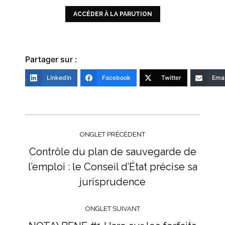
ACCÉDER À LA PARUTION
Partager sur :
LinkedIn
Facebook
Twitter
Emai
Navigation
de
ONGLET PRÉCÉDENT
commentaire
Contrôle du plan de sauvegarde de
l’emploi : le Conseil d’État précise sa
Onglet
précédent
jurisprudence
ONGLET SUIVANT