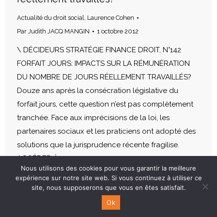
Actualité du droit social
,
Laurence Cohen
Par
Judith JACQ MANGIN
1 octobre 2012
\ DÉCIDEURS STRATÉGIE FINANCE DROIT, N°142
FORFAIT JOURS: IMPACTS SUR LA RÉMUNÉRATION
DU NOMBRE DE JOURS RÉELLEMENT TRAVAILLÉS?
Douze ans après la consécration législative du
forfait jours, cette question n’est pas complètement
tranchée. Face aux imprécisions de la loi, les
partenaires sociaux et les praticiens ont adopté des
solutions que la jurisprudence récente fragilise.
ACCÉDER À…
Nous utilisons des cookies pour vous garantir la meilleure
expérience sur notre site web. Si vous continuez à utiliser ce
site, nous supposerons que vous en êtes satisfait.
Ok