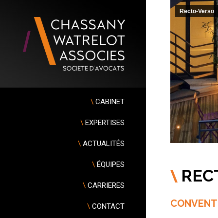
Recto-Verso
\
CABINET
\
EXPERTISES
\
ACTUALITÉS
\
ÉQUIPES
\
R
EC
\
CARRIERES
CONVENTI
\
CONTACT