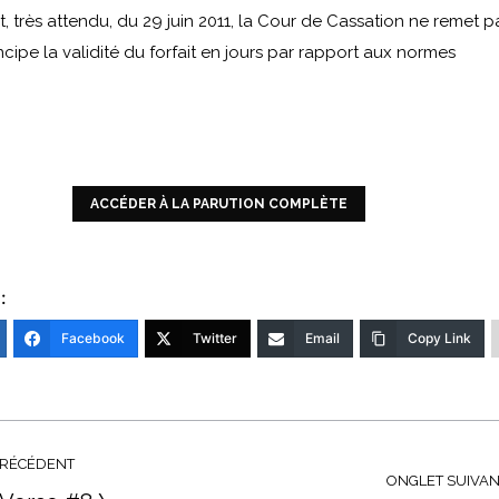
, très attendu, du 29 juin 2011, la Cour de Cassation ne remet p
cipe la validité du forfait en jours par rapport aux normes
ACCÉDER À LA PARUTION COMPLÈTE
:
Facebook
Twitter
Email
Copy Link
ion
PRÉCÉDENT
ONGLET SUIVAN
taire