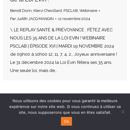
Benoît Dorin
,
Klervi Chevillard
,
PSCLAB
,
Webinaire
Par
Judith JACQ MANGIN
11 novembre 2024
\ LE REPLAY SANTÉ & PRÉVOYANCE : FÊTEZ AVEC
NOUS LES 35 ANS DE LA LOI EVIN ! WEBINAIRE
PSCLAB | ÉPISODE XVI | MARDI 19 NOVEMBRE 2024
de 09h00 à 10h00 12, 11, 7, 4, 2… Joyeux anniversaire !
Le 31 décembre 2024 la Loi Evin fêtera ses 35 ans.
Une seule loi, mais de…
Nous utilisons des cookies pour vous garantir la meilleure
expérience sur notre site web. Si vous continuez à utiliser ce
site, nous supposerons que vous en êtes satisfait.
Ok