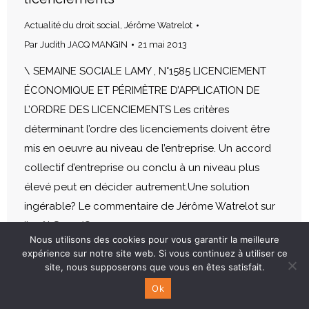
Actualité du droit social
,
Jérôme Watrelot
Par
Judith JACQ MANGIN
21 mai 2013
\ SEMAINE SOCIALE LAMY , N°1585 LICENCIEMENT
ÉCONOMIQUE ET PÉRIMÈTRE D’APPLICATION DE
L’ORDRE DES LICENCIEMENTS Les critères
déterminant l’ordre des licenciements doivent être
mis en oeuvre au niveau de l’entreprise. Un accord
collectif d’entreprise ou conclu à un niveau plus
élevé peut en décider autrement.Une solution
ingérable? Le commentaire de Jérôme Watrelot sur
l’arrêt Sony (Cass.soc.…
Nous utilisons des cookies pour vous garantir la meilleure
expérience sur notre site web. Si vous continuez à utiliser ce
site, nous supposerons que vous en êtes satisfait.
Ok