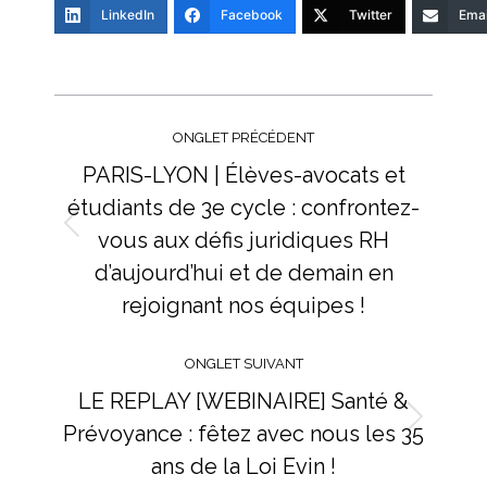
LinkedIn
Facebook
Twitter
Emai
Navigation
de
ONGLET PRÉCÉDENT
commentaire
PARIS-LYON | Élèves-avocats et
étudiants de 3e cycle : confrontez-
vous aux défis juridiques RH
Onglet
précédent
d’aujourd’hui et de demain en
rejoignant nos équipes !
ONGLET SUIVANT
LE REPLAY [WEBINAIRE] Santé &
Prévoyance : fêtez avec nous les 35
Onglet
suivant
ans de la Loi Evin !