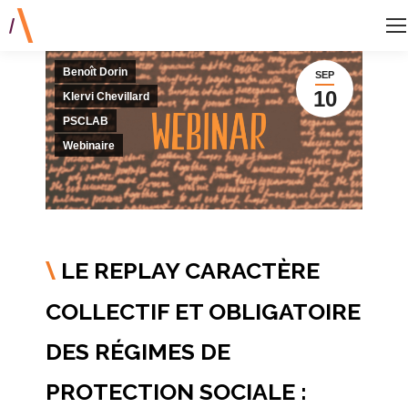
Benoît Dorin
SEP
10
Klervi Chevillard
PSCLAB
Webinaire
LE REPLAY CARACTÈRE
\
COLLECTIF ET OBLIGATOIRE
DES RÉGIMES DE
PROTECTION SOCIALE :