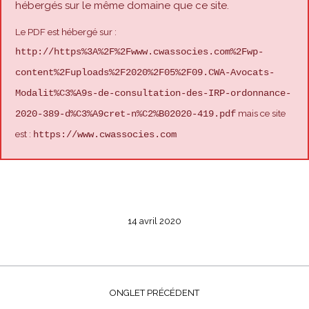
hébergés sur le même domaine que ce site.
Le PDF est hébergé sur :
http://https%3A%2F%2Fwww.cwassocies.com%2Fwp-
content%2Fuploads%2F2020%2F05%2F09.CWA-Avocats-
Modalit%C3%A9s-de-consultation-des-IRP-ordonnance-
mais ce site
2020-389-d%C3%A9cret-n%C2%B02020-419.pdf
est :
https://www.cwassocies.com
14 avril 2020
Navigation
de
ONGLET PRÉCÉDENT