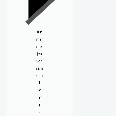
lun
mar
mer
jeu
ven
sam
dim
l
m
m
j
v