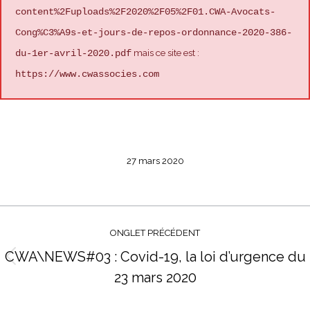
content%2Fuploads%2F2020%2F05%2F01.CWA-Avocats-
Cong%C3%A9s-et-jours-de-repos-ordonnance-2020-386-
mais ce site est :
du-1er-avril-2020.pdf
https://www.cwassocies.com
27 mars 2020
Navigation
de
ONGLET PRÉCÉDENT
commentaire
CWA\NEWS#03 : Covid-19, la loi d’urgence du
Onglet
23 mars 2020
précédent