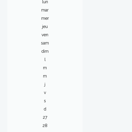
lun
mar
mer
jeu
ven
sam
dim
l
m
m
j
v
s
d
27
28