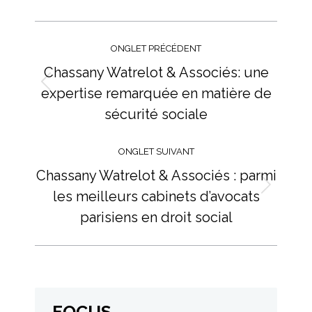
Navigation
de
ONGLET PRÉCÉDENT
commentaire
Chassany Watrelot & Associés: une
expertise remarquée en matière de
Onglet
précédent
sécurité sociale
ONGLET SUIVANT
Chassany Watrelot & Associés : parmi
les meilleurs cabinets d’avocats
Onglet
suivant
parisiens en droit social
FOCUS