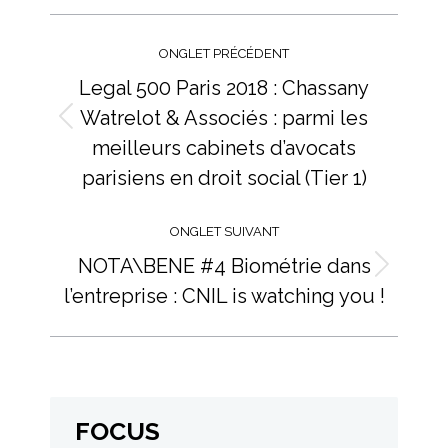
Navigation
de
ONGLET PRÉCÉDENT
commentaire
Legal 500 Paris 2018 : Chassany
Watrelot & Associés : parmi les
Onglet
meilleurs cabinets d’avocats
précédent
parisiens en droit social (Tier 1)
ONGLET SUIVANT
NOTA\BENE #4 Biométrie dans
Onglet
l’entreprise : CNIL is watching you !
suivant
FOCUS