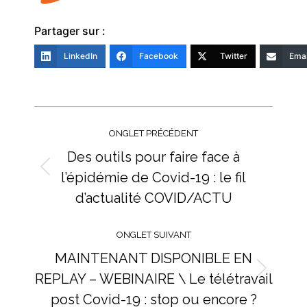
Partager sur :
LinkedIn
Facebook
Twitter
Emai
Navigation
de
ONGLET PRÉCÉDENT
commentaire
Des outils pour faire face à
l’épidémie de Covid-19 : le fil
Onglet
précédent
d’actualité COVID/ACTU
ONGLET SUIVANT
MAINTENANT DISPONIBLE EN
REPLAY – WEBINAIRE \ Le télétravail
Onglet
suivant
post Covid-19 : stop ou encore ?