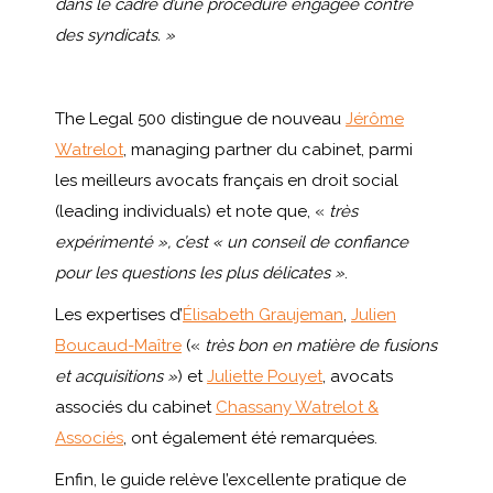
dans le cadre d’une procédure engagée contre
des syndicats. »
The Legal 500 distingue de nouveau
Jérôme
Watrelot
, managing partner du cabinet, parmi
les meilleurs avocats français en droit social
(leading individuals) et note que, «
très
expérimenté », c’est « un conseil de confiance
pour les questions les plus délicates »
.
Les expertises d’
Élisabeth Graujeman
,
Julien
Boucaud-Maître
(«
très bon en matière de fusions
et acquisitions »
) et
Juliette Pouyet
, avocats
associés du cabinet
Chassany Watrelot &
Associés
, ont également été remarquées.
Enfin, le guide relève l’excellente pratique de