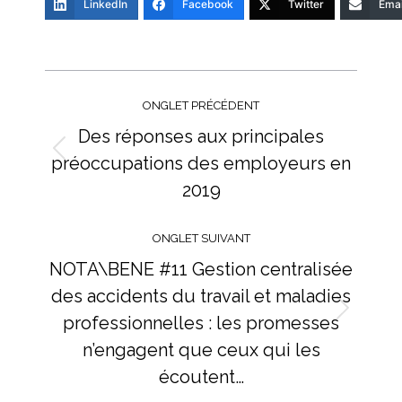
LinkedIn
Facebook
Twitter
Emai
Navigation
de
ONGLET PRÉCÉDENT
commentaire
Des réponses aux principales
préoccupations des employeurs en
Onglet
précédent
2019
ONGLET SUIVANT
NOTA\BENE #11 Gestion centralisée
des accidents du travail et maladies
professionnelles : les promesses
Onglet
suivant
n’engagent que ceux qui les
écoutent…