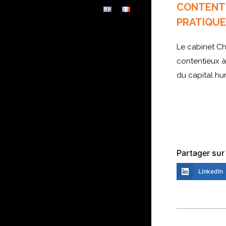
CONTENTI
PRATIQU
Le cabinet Ch
contentieux à
du capital hu
Partager sur 
LinkedIn
Navigat