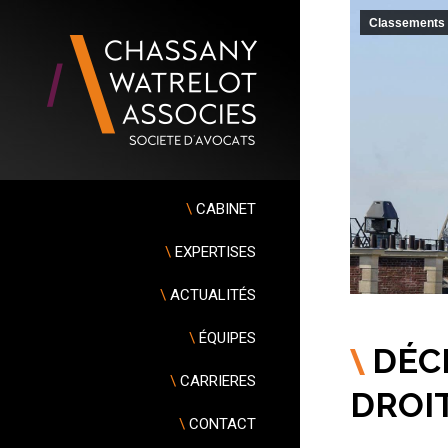
Classements 
\
CABINET
\
EXPERTISES
\
ACTUALITÉS
\
ÉQUIPES
\
DÉCI
\
CARRIERES
DROI
\
CONTACT