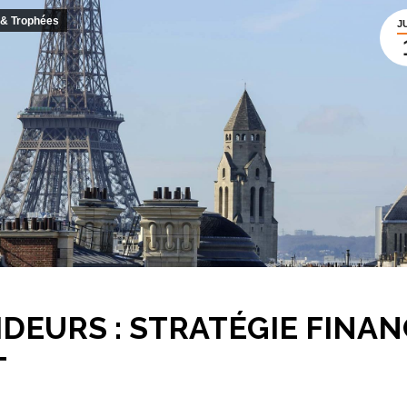
& Trophées
J
DEURS : STRATÉGIE FINAN
T